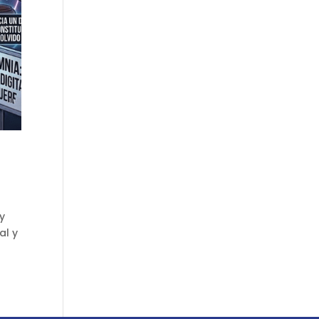
y
al y