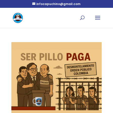
infocapuchino@gmail.com