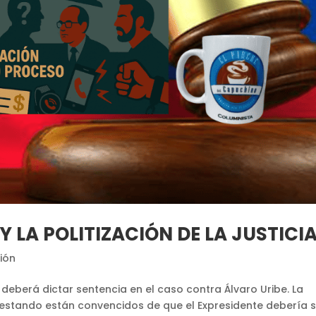
Y LA POLITIZACIÓN DE LA JUSTICI
ión
a deberá dictar sentencia en el caso contra Álvaro Uribe. La
estando están convencidos de que el Expresidente debería s