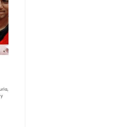
urla,
—y