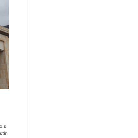
o s
stin