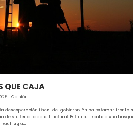
S QUE CAJA
2025
|
Opinión
a desesperación fiscal del gobierno. Ya no estamos frente 
gia de sostenibilidad estructural. Estamos frente a una búsq
 naufragio...