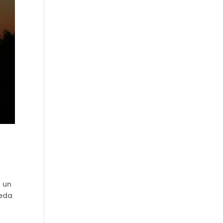
a un
ueda