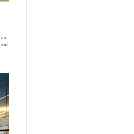
hos
como