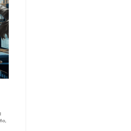
l
ño,