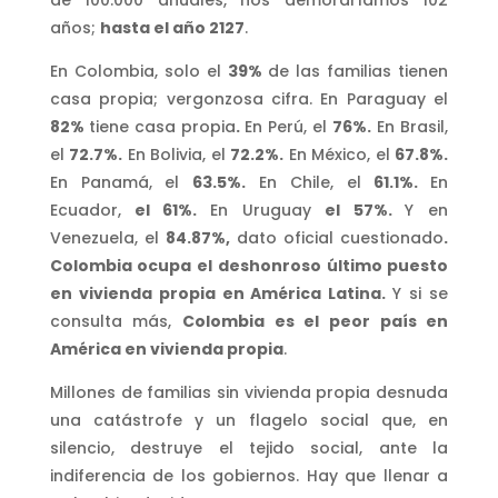
de 100.000 anuales, nos demoraríamos 102
años;
hasta el año 2127
.
En Colombia, solo el
39%
de las familias tienen
casa propia; vergonzosa cifra. En Paraguay el
82%
tiene casa propia
.
En Perú, el
76%.
En Brasil,
el
72.7%.
En Bolivia, el
72.2%.
En México, el
67.8%.
En Panamá, el
63.5%.
En Chile, el
61.1%.
En
Ecuador,
el 61%.
En Uruguay
el 57%.
Y en
Venezuela, el
84.87%,
dato oficial cuestionado
.
Colombia ocupa el deshonroso último puesto
en vivienda propia en América Latina.
Y si se
consulta más,
Colombia es el peor país en
América en vivienda propia
.
Millones de familias sin vivienda propia desnuda
una catástrofe y un flagelo social que, en
silencio, destruye el tejido social, ante la
indiferencia de los gobiernos. Hay que llenar a