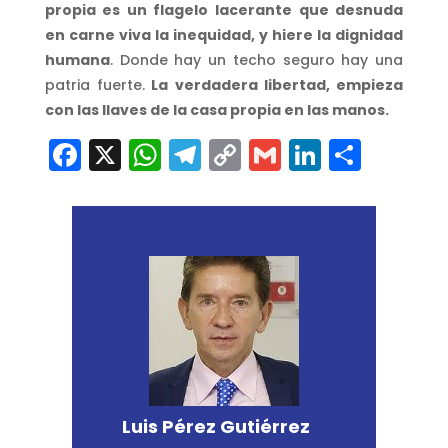
propia es un flagelo lacerante que desnuda
en carne viva la inequidad, y hiere la dignidad
humana
. Donde hay un techo seguro hay una
patria fuerte.
La verdadera libertad, empieza
con las llaves de la casa propia en las manos.
Facebook
X
WhatsApp
Telegram
Copy
Gmail
LinkedI
Comp
Link
Luis Pérez Gutiérrez