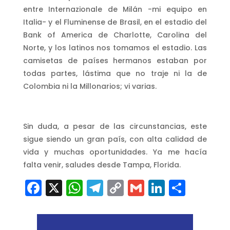
entre Internazionale de Milán -mi equipo en
Italia- y el Fluminense de Brasil, en el estadio del
Bank of America de Charlotte, Carolina del
Norte, y los latinos nos tomamos el estadio. Las
camisetas de países hermanos estaban por
todas partes, lástima que no traje ni la de
Colombia ni la Millonarios; vi varias.
Sin duda, a pesar de las circunstancias, este
sigue siendo un gran país, con alta calidad de
vida y muchas oportunidades. Ya me hacía
falta venir, saludes desde Tampa, Florida.
Facebook
X
WhatsApp
Telegram
Copy
Gmail
LinkedI
Comp
Link