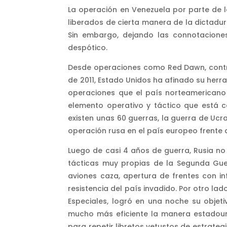
La operación en Venezuela por parte de l
liberados de cierta manera de la dictadur
Sin embargo, dejando las connotacione
despótico.
Desde operaciones como Red Dawn, contra
de 2011, Estado Unidos ha afinado su herr
operaciones que el país norteamericano 
elemento operativo y táctico que está c
existen unas 60 guerras, la guerra de Ucra
operación rusa en el país europeo frente 
Luego de casi 4 años de guerra, Rusia no 
tácticas muy propias de la Segunda Gue
aviones caza, apertura de frentes con i
resistencia del país invadido. Por otro la
Especiales, logró en una noche su objet
mucho más eficiente la manera estadoun
para repetir libretos vetustos de estrateg