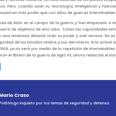
s. Pero, cuando usan su tecnología, inteligencia y Fuerzas
 demuestran más poder que con años de guerras interminables
la de éxito en el campo de la guerra, y han empezado a escrib
guerra de objetivos de alto valor. Todas las capacidades en
 una amenaza, desatar todo su poder y salir airosos. No e
guridad de los Estados Unidos y sus derroteros. Si la actual 
1944, ya no será por medio de la repetición de interminabl
eron el libreto de la guerra de siglo XX, ahora redactan el bor
l
nkedIn
Compartir
Mario Craso
Politólogo inquieto por los temas de seguridad y defensa.