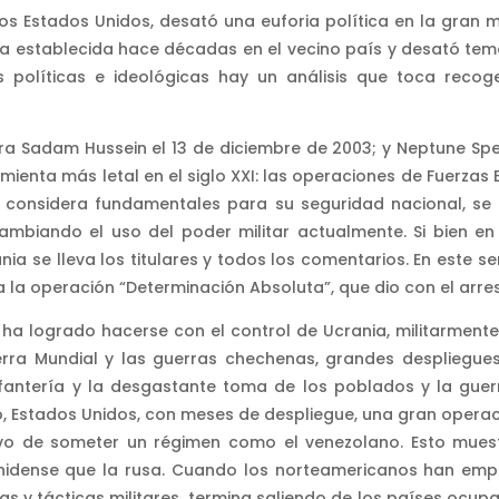
os Estados Unidos, desató una euforia política en la gran 
a establecida hace décadas en el vecino país y desató temor
s políticas e ideológicas hay un análisis que toca reco
 Sadam Hussein el 13 de diciembre de 2003; y Neptune Spe
amienta más letal en el siglo XXI: las operaciones de Fuerzas
considera fundamentales para su seguridad nacional, se 
ambiando el uso del poder militar actualmente. Si bien 
nia se lleva los titulares y todos los comentarios. En este 
a la operación “Determinación Absoluta”, que dio con el arre
ha logrado hacerse con el control de Ucrania, militarmente
rra Mundial y las guerras chechenas, grandes despliegues
nfantería y la desgastante toma de los poblados y la guer
do, Estados Unidos, con meses de despliegue, una gran operac
ivo de someter un régimen como el venezolano. Esto mues
idense que la rusa. Cuando los norteamericanos han emp
ias y tácticas militares, termina saliendo de los países ocup