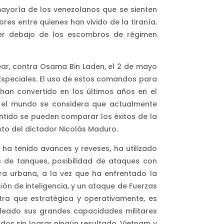
mayoría de los venezolanos que se sienten
es entre quienes han vivido de la tiranía.
ger debajo de los escombros de régimen
ar, contra Osama Bin Laden, el 2 de mayo
 Especiales. El uso de estos comandos para
han convertido en los últimos años en el
en el mundo se considera que actualmente
sentido se pueden comparar los éxitos de la
sto del dictador Nicolás Maduro.
 ha tenido avances y reveses, ha utilizado
 de tanques, posibilidad de ataques con
ra urbana, a la vez que ha enfrentado la
ión de inteligencia, y un ataque de Fuerzas
tra que estratégica y operativamente, es
leado sus grandes capacidades militares
ados sin lograr ningún resultado, Vietnam y