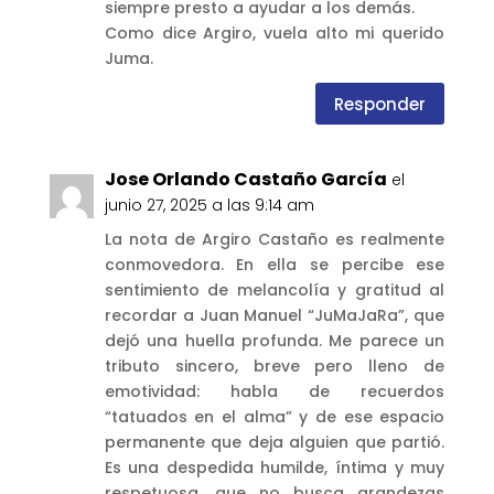
siempre presto a ayudar a los demás.
Como dice Argiro, vuela alto mi querido
Juma.
Responder
Jose Orlando Castaño García
el
junio 27, 2025 a las 9:14 am
La nota de Argiro Castaño es realmente
conmovedora. En ella se percibe ese
sentimiento de melancolía y gratitud al
recordar a Juan Manuel “JuMaJaRa”, que
dejó una huella profunda. Me parece un
tributo sincero, breve pero lleno de
emotividad: habla de recuerdos
“tatuados en el alma” y de ese espacio
permanente que deja alguien que partió.
Es una despedida humilde, íntima y muy
respetuosa, que no busca grandezas