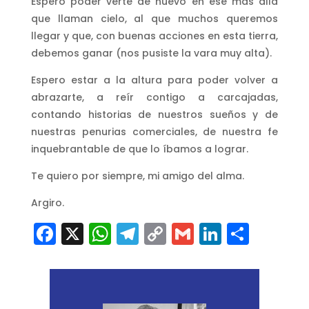
Espero poder verte de nuevo en ese más allá
que llaman cielo, al que muchos queremos
llegar y que, con buenas acciones en esta tierra,
debemos ganar (nos pusiste la vara muy alta).
Espero estar a la altura para poder volver a
abrazarte, a reír contigo a carcajadas,
contando historias de nuestros sueños y de
nuestras penurias comerciales, de nuestra fe
inquebrantable de que lo íbamos a lograr.
Te quiero por siempre, mi amigo del alma.
Argiro.
Facebook
X
WhatsApp
Telegram
Copy
Gmail
LinkedI
Comp
Link