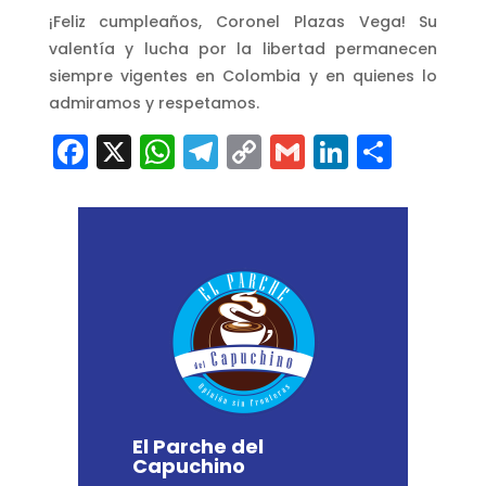
¡Feliz cumpleaños, Coronel Plazas Vega! Su
valentía y lucha por la libertad permanecen
siempre vigentes en Colombia y en quienes lo
admiramos y respetamos.
Facebook
X
WhatsApp
Telegram
Copy
Gmail
LinkedI
Comp
Link
El Parche del
Capuchino