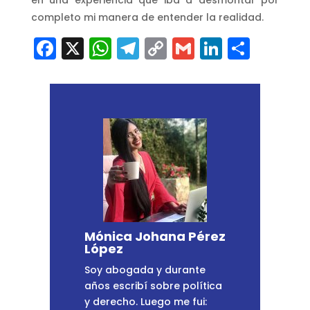
en una experiencia que iba a desmontar por
completo mi manera de entender la realidad.
Facebook
X
WhatsApp
Telegram
Copy
Gmail
LinkedI
Comp
Link
Mónica Johana Pérez
López
Soy abogada y durante
años escribí sobre política
y derecho. Luego me fui: