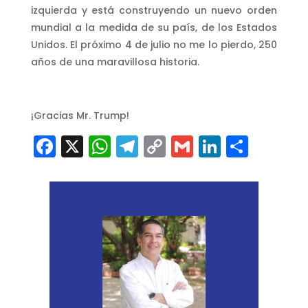
izquierda y está construyendo un nuevo orden
mundial a la medida de su país, de los Estados
Unidos. El próximo 4 de julio no me lo pierdo, 250
años de una maravillosa historia.
¡Gracias Mr. Trump!
Facebook
X
WhatsApp
Telegram
Copy
Gmail
LinkedI
Comp
Link