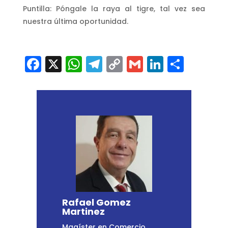
Puntilla: Póngale la raya al tigre, tal vez sea
nuestra última oportunidad.
Facebook
X
WhatsApp
Telegram
Copy
Gmail
LinkedI
Comp
Link
Rafael Gomez
Martinez
Magíster en Comercio