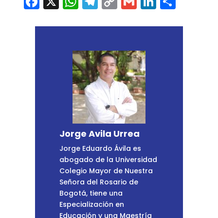
Facebook
X
WhatsApp
Telegram
Copy
Gmail
LinkedI
Comp
Link
Jorge Avila Urrea
Jorge Eduardo Ávila es
abogado de la Universidad
Colegio Mayor de Nuestra
Señora del Rosario de
Bogotá, tiene una
Especialización en
Educación y una Maestría