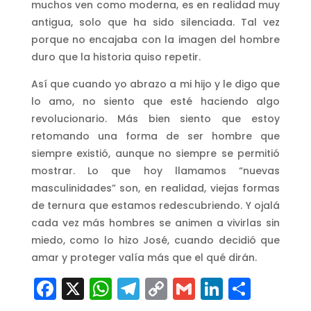
muchos ven como moderna, es en realidad muy
antigua, solo que ha sido silenciada. Tal vez
porque no encajaba con la imagen del hombre
duro que la historia quiso repetir.
Así que cuando yo abrazo a mi hijo y le digo que
lo amo, no siento que esté haciendo algo
revolucionario. Más bien siento que estoy
retomando una forma de ser hombre que
siempre existió, aunque no siempre se permitió
mostrar. Lo que hoy llamamos “nuevas
masculinidades” son, en realidad, viejas formas
de ternura que estamos redescubriendo. Y ojalá
cada vez más hombres se animen a vivirlas sin
miedo, como lo hizo José, cuando decidió que
amar y proteger valía más que el qué dirán.
Facebook
X
WhatsApp
Telegram
Copy
Gmail
LinkedI
Comp
Link