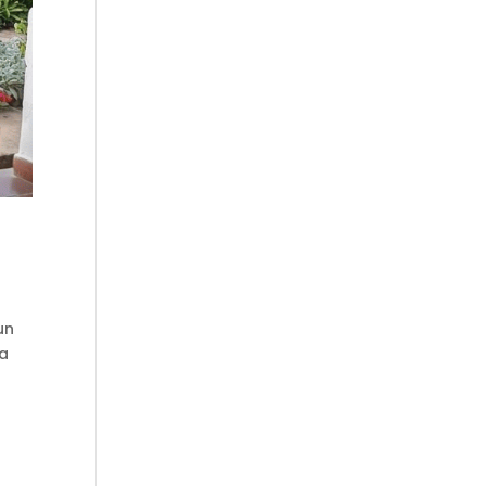
un
ta